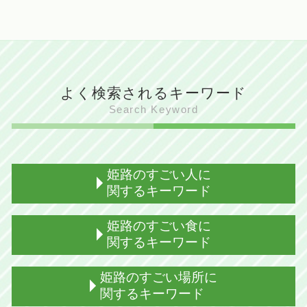
よく検索されるキーワード
Search Keyword
姫路のすごい人に
関するキーワード
姫路出身 声優
姫路のすごい食に
姫路 すごい人
関するキーワード
姫路出身 バンド
姫路出身 デザイナー
姫路 御座候 とは
姫路のすごい場所に
姫路出身 ロシア人
姫路 御座候 見学
関するキーワード