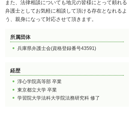
姫路 すごい場所 歴史
たつの市 人口
また、法律相談についても地元の皆様にとって頼れる
姫路 射楯兵主神社 御朱印
加西市 遊ぶところ
弁護士としてお気軽に相談して頂ける存在となれるよ
姫路 広峯神社 パワースポット
加古川市 名物 食べ物
う、親身になって対応させて頂きます。
たつの市 ご当地グルメ
姫路市 穴子
所属団体
姫路市 お祭り
兵庫県弁護士会(資格登録番号43591)
経歴
淳心学院高等部 卒業
東京都立大学 卒業
学習院大学法科大学院法務研究科 修了