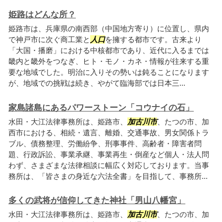
姫路はどんな所？
姫路市は、兵庫県の南西部（中国地方寄り）に位置し、県内
で神戸市に次ぐ商工業と
人口
を擁する都市です。古来より
「大国・播磨」における中核都市であり、近代に入るまでは
畿内と畿外をつなぎ、ヒト・モノ・カネ・情報が往来する重
要な地域でした。明治に入りその勢いは鈍ることになります
が、地域での挑戦は続き、やがて臨海部では日本三...
家島諸島にあるパワーストーン「コウナイの石」
水田・大江法律事務所は、姫路市、
加古川市
、たつの市、加
西市における、相続・遺言、離婚、交通事故、男女関係トラ
ブル、債務整理、労働紛争、刑事事件、高齢者・障害者問
題、行政訴訟、事業承継、事業再生・倒産など個人・法人問
わず、さまざまな法律相談に幅広く対応しております。当事
務所は、「皆さまの身近な六法全書」を目指して、事務所...
多くの武将が信仰してきた神社「男山八幡宮」
水田・大江法律事務所は、姫路市、
加古川市
、たつの市、加