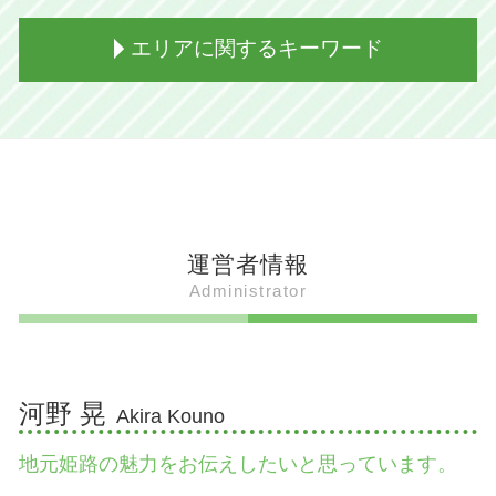
姫路出身 ジャニーズ
どろ焼き 姫路
姫路出身 グループ
姫路 グルメ 名物
姫路 すごい場所 景色
エリアに関するキーワード
姫路出身 芸人
姫路 えきそば とは
姫路 すごい場所 有名
お夏 清十郎
兵庫 姫路 食
破磐神社 ご利益
姫路出身 女優
姫路 御座候 観光
姫路 美術館
加西市 魅力
高田賢三 ファッション
姫路 えきそば マツコ
姫路 祭り
たつの市 道の駅
姫路出身 俳優
姫路 ぐじゃ焼き ルール
姫路城
加古川市 人口
姫路 すごい人えらい人
姫路 御座候
姫路 すごい場所 日本一
姫路市 海
姫路出身 社長
姫路 御座候 工場見学
破磐神社 岩
加西市 道の駅
姫路出身 男
姫路おでん
姫路 パワースポット
加西市 b級 グルメ
運営者情報
放送作家 芸人
伝助穴子と穴子の違い
姫路 広峯神社 ライトアップ
姫路市 人口
Administrator
姫路 歴史人物
姫路 どろ焼とは 意味
吉備真備 広峯神社
姫路市 魅力
姫路出身 女
夢王 卵 姫路
破磐神社 御朱印
たつの市 名物 食べ物
姫路出身 芸能人 男性
姫路 どろ焼 ルール
広峯神社 御朱印
たつの市 釣り
姫路出身 お笑い芸人
姫路 ぐじゃ焼き
姫路城 いつできた
加古川市 遊ぶところ
河野 晃
Akira Kouno
姫路 ござそうろうとは 簡単に
御座候 姫路 工場見学
たつの市 赤とんぼ 流れる
姫路 食べ物 おすすめ
姫路 コウナイの石 場所
加古川市 魅力
地元姫路の魅力をお伝えしたいと思っています。
姫路 グルメ 名物 どろ焼き
武将信仰 男山八幡宮 スピリチュアル
加古川市 温泉