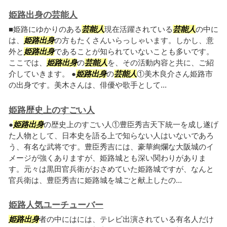
姫路出身の芸能人
■姫路にゆかりのある
芸能人
現在活躍されている
芸能人
の中に
は、
姫路出身
の方もたくさんいらっしゃいます。しかし、意
外と
姫路出身
であることが知られていないことも多いです。
ここでは、
姫路出身
の
芸能人
を、その活動内容と共に、ご紹
介していきます。 ●
姫路出身
の
芸能人
①美木良介さん姫路市
の出身です。美木さんは、俳優や歌手として...
姫路歴史上のすごい人
●
姫路出身
の歴史上のすごい人①豊臣秀吉天下統一を成し遂げ
た人物として、日本史を語る上で知らない人はいないであろ
う、有名な武将です。豊臣秀吉には、豪華絢爛な大阪城のイ
メージが強くありますが、姫路城とも深い関わりがありま
す。元々は黒田官兵衛がおさめていた姫路城ですが、なんと
官兵衛は、豊臣秀吉に姫路城を城ごと献上したの...
姫路人気ユーチューバー
姫路出身
者の中にはには、テレビ出演されている有名人だけ