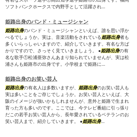
ソフトバンクホークスで内野手として活躍され...
姫路出身のバンド・ミュージシャン
姫路出身
のバンド・ミュージシャンといえば、誰を思い浮か
べるでしょうか。実は、音楽活動をされている
姫路出身
者も
多くいらっしゃいますので、紹介していきます。有名な方ば
かりですので、さっそく見ていきましょう。 ●
姫路出身
の有
名な歌手①松浦亜弥さんあまり知られていませんが、実は松
浦さんも姫路市の出身です。小学校まで姫路に...
姫路出身のお笑い芸人
姫路出身
の有名人は多数いますが、
姫路出身
のお笑い芸人も
実は多いことをご存じでしょうか。お笑い芸人といえば、大
阪のイメージが強いかもしれませんが、意外と姫路で生まれ
育った方も多いのです。ここでは、今テレビ番組に引っ張り
だこの若手お笑い芸人から、長年愛されているベテランのお
笑い芸人まで、紹介していきます。 ●
姫路出身
...