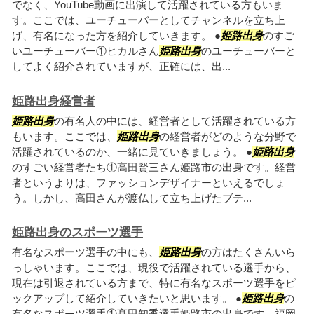
でなく、YouTube動画に出演して活躍されている方もいま
す。ここでは、ユーチューバーとしてチャンネルを立ち上
げ、有名になった方を紹介していきます。 ●
姫路出身
のすご
いユーチューバー①ヒカルさん
姫路出身
のユーチューバーと
してよく紹介されていますが、正確には、出...
姫路出身経営者
姫路出身
の有名人の中には、経営者として活躍されている方
もいます。ここでは、
姫路出身
の経営者がどのような分野で
活躍されているのか、一緒に見ていきましょう。 ●
姫路出身
のすごい経営者たち①高田賢三さん姫路市の出身です。経営
者というよりは、ファッションデザイナーといえるでしょ
う。しかし、高田さんが渡仏して立ち上げたブテ...
姫路出身のスポーツ選手
有名なスポーツ選手の中にも、
姫路出身
の方はたくさんいら
っしゃいます。ここでは、現役で活躍されている選手から、
現在は引退されている方まで、特に有名なスポーツ選手をピ
ックアップして紹介していきたいと思います。 ●
姫路出身
の
有名なスポーツ選手①髙田知季選手姫路市の出身です。福岡