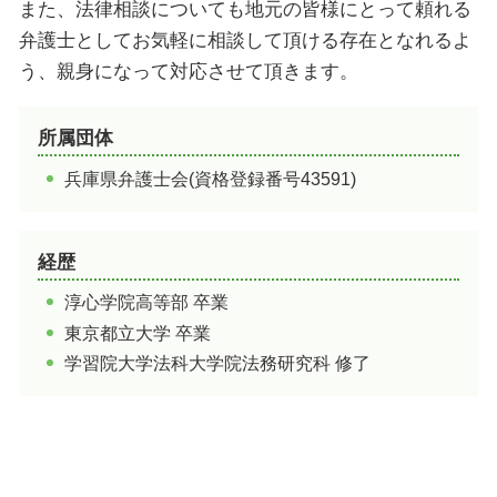
姫路 すごい場所 海
姫路市 人口
また、法律相談についても地元の皆様にとって頼れる
姫路 すごい場所 観光
加古川市 観光 おすすめ
弁護士としてお気軽に相談して頂ける存在となれるよ
破磐神社 池
加古川市 公園
う、親身になって対応させて頂きます。
たつの市 釣り
加古川市 朝市
所属団体
たつの市 魅力
兵庫県弁護士会(資格登録番号43591)
経歴
淳心学院高等部 卒業
東京都立大学 卒業
学習院大学法科大学院法務研究科 修了