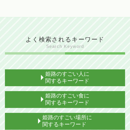
よく検索されるキーワード
Search Keyword
姫路のすごい人に
関するキーワード
姫路出身 力士
姫路のすごい食に
姫路出身の芸能人
関するキーワード
姫路 歴史上の人物
姫路出身 芸能人 男性
姫路 駅そば 由来
姫路のすごい場所に
姫路 すごい人えらい人
姫路 ぐじゃ焼き
関するキーワード