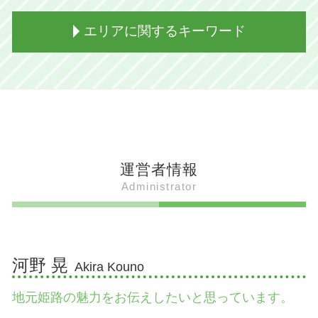
姫路 代表
姫路おでん 特徴
姫路出身 画家
伝助穴子 旬
パワーストーン コウナイの石 とは
エリアに関するキーワード
姫路出身 演歌歌手
姫路 御座候 とは
お菊井戸 姫路城
姫路出身 社長
姫路 ぐじゃ焼き ルール
武将信仰 男山八幡宮 スピリチュアル
姫路出身 有名人
姫路 ぐじゃ焼き 地図
姫路城 美しさ
たつの市 遊び場
放送作家 芸人
姫路 ござそうろうとは 簡単に
姫路 公園
加西市 b級 グルメ
姫路出身 サッカー選手
姫路 ござそうろうとは 意味
姫路城 いつできた
加古川市 ウォーキングコース
姫路出身 男
鶏卵饅頭 姫路
姫路城 石垣
たつの市 道の駅
姫路出身 ロシア人
姫路 ぐじゃ焼きとは 簡単に
吉備真備 広峯神社
姫路市 観光
姫路出身 グループ
姫路 食文化
姫路 射楯兵主神社 どんど
加古川市 遊び場
運営者情報
姫路出身 ユーチューバー
姫路 ぐじゃ焼き 歴史
姫路 すごい場所 有名
加西市 魅力
Administrator
姫路出身 歌手
姫路 ぐじゃ焼き 見学
破磐神社 鬼滅の刃
姫路市 お城まつり
姫路出身 芸能人 女性
姫路 どろ焼とは 意味
姫路 射楯兵主神社 ライトアップ
たつの市 赤とんぼ 流れる
姫路出身 バンドボーカル
姫路 食べ物 有名
破磐神社 青い光
加西市 人口
姫路出身 デザイナー
姫路 どろ焼とは 食べ方
射楯兵主神社 ご利益
姫路市 明石焼き
河野 晃
Akira Kouno
姫路おでん 歴史
姫路 博物館
加西市 遊び場
姫路名物 明石焼き風たこ焼き
破磐神社 パワースポット
たつの市 温泉
地元姫路の魅力をお伝えしたいと思っています。
アーモンドトースト 姫路
男山八幡宮 姫路
加西市 観光 おすすめ