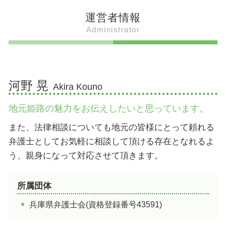
姫路出身 力士
姫路 えきそば マツコ
姫路城 いつ建てられた
加古川市 観光
運営者情報
姫路出身の芸能人
姫路 グルメ 名物
姫路城 美しさ
加古川市 観光 おすすめ
Administrator
姫路出身 社長
明石焼き風たこ焼き
姫路 すごい場所 有名
加古川市 遊ぶところ
姫路出身 アイドル
姫路 ぐじゃ焼き 見学
広峯神社 御朱印
加西市 観光
姫路出身 プロ野球選手
姫路 穴子料理
姫路城 パワースポット
加古川市 ウォーキングコース
姫路 有名人
姫路 食文化
姫路城 いつできた
たつの市 魅力
河野 晃
Akira Kouno
姫路 ござそうろうとは 意味
武将信仰 男山八幡宮 スピリチュアル
たつの市 人口
姫路おでん 歴史
姫路城 美しい
姫路市 温泉
地元姫路の魅力をお伝えしたいと思っています。
兵庫 姫路 食
吉備真備 広峯神社
加西市 遊ぶところ
御座候 姫路 工場見学
加西市 道の駅
また、法律相談についても地元の皆様にとって頼れる
姫路 パワースポット
姫路市 遊び場
弁護士としてお気軽に相談して頂ける存在となれるよ
破磐神社 岩
加古川市 人口
う、親身になって対応させて頂きます。
加西市 魅力
加古川市 温泉
所属団体
加古川市 魅力
兵庫県弁護士会(資格登録番号43591)