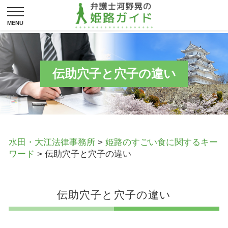
伝助穴子と穴子の違い
水田・大江法律事務所
>
姫路のすごい食に関するキー
ワード
>
伝助穴子と穴子の違い
伝助穴子と穴子の違い