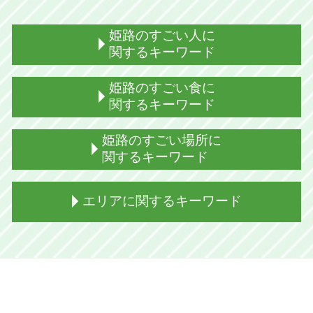
姫路のすごい人に
関するキーワード
おちょやん 姫路出身
姫路のすごい食に
ドラフト 姫路出身
関するキーワード
ボクシング 姫路出身
姫路出身 演歌歌手
姫路 御座候とは 意味
姫路のすごい場所に
姫路出身 芸能人 男性
姫路 ぐじゃ焼き 地図
関するキーワード
姫路出身 モデル
姫路 食事 名物
姫路出身 柔道
姫路 ぐじゃ焼きとは 簡単に
破磐神社 龍神
エリアに関するキーワード
姫路出身 アーティスト
姫路 どろ焼とは 素材
パワーストーン コウナイの石 とは
姫路出身 男
姫路 えきそば とは
姫路 コウナイの石
姫路出身 グラビア
伝助穴子 旬
射楯兵主神社 ご利益
加古川市 名物 食べ物
姫路出身 ラッパー
姫路 ぐじゃ焼き 歴史
姫路 祭り
加西市 名物 食べ物
姫路出身 サッカー選手
姫路 えきそば 駅
姫路 すごい場所 日本一
たつの市 釣り
放送作家 芸人
姫路 御座候 工場見学
姫路 動物園
姫路市 海
姫路 すごい人
姫路 ぐじゃ焼き 由来
姫路城 おすすめポイント
加古川市 朝市