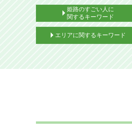
姫路のすごい人に
関するキーワード
姫路出身 女優
エリアに関するキーワード
姫路出身 ユーチューバー
姫路出身 芸能人 男性
姫路出身 画家
姫路市 お祭り
姫路出身 アナウンサー
加古川市 観光
姫路出身 お笑い芸人
姫路市 海
姫路 すごい人
加西市 b級 グルメ
姫路出身 芸能人 女性
たつの市 バナナジュース
姫路 歴史人物
姫路市 遊び場
姫路 すごい人えらい人
加古川市 人口
姫路出身 ボーカル
加西市 名物 食べ物
姫路出身 バレーボール
加古川市 遊ぶところ
姫路出身 プロ野球選手
たつの市 魅力
姫路出身 演歌歌手
たつの市 人口