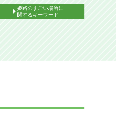
姫路のすごい場所に
関するキーワード
姫路 美術館
姫路城 美しい
姫路 射楯兵主神社 どんど
姫路 すごい場所 歴史
男山八幡宮 姫路城
姫路 射楯兵主神社 ライトアップ
破磐神社 パワースポット
姫路 すごい場所 有名
姫路 トリックアート
姫路 動物園
破磐神社 池
破磐神社 鬼滅の刃
破磐神社 ご利益
姫路 広峯神社