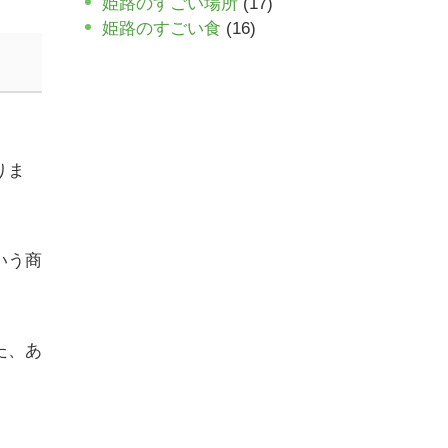
姫路のすごい場所
(17)
姫路のすごい食
(16)
りま
いう商
た、あ