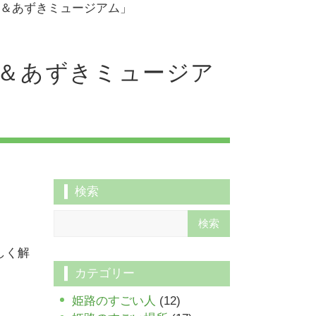
＆あずきミュージアム」
＆あずきミュージア
検索
しく解
カテゴリー
姫路のすごい人
(12)