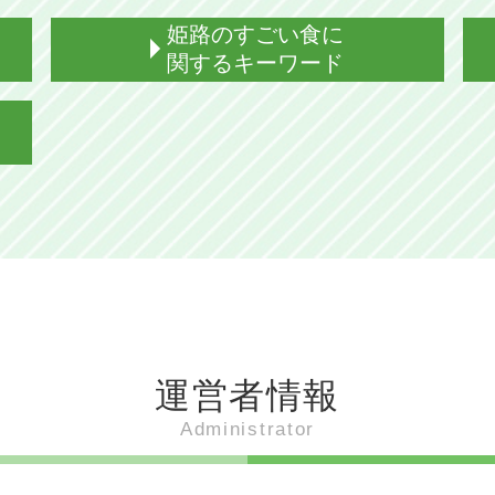
姫路のすごい食に
関するキーワード
姫路 食事 名物
姫路 食文化
姫路おでん 違い
姫路 どろ焼とは 意味
姫路 食べ物 有名
姫路 御座候
姫路 ぐじゃ焼き 歴史
姫路 えきそば マツコ
姫路おでん いつから
兵庫 姫路 食
運営者情報
姫路 ぐじゃ焼き 地図
明石焼き風たこ焼き 姫路
Administrator
姫路 駅そば 由来
姫路 どろ焼 ルール