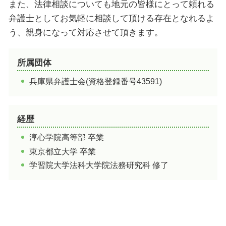
姫路 美術館
たつの市 魅力
また、法律相談についても地元の皆様にとって頼れる
姫路城 石垣
姫路市 温泉
弁護士としてお気軽に相談して頂ける存在となれるよ
射楯兵主神社 姫路
姫路市 お祭り
う、親身になって対応させて頂きます。
加西市 観光 おすすめ
たつの市 紅葉
所属団体
加古川市 公園
兵庫県弁護士会(資格登録番号43591)
経歴
淳心学院高等部 卒業
東京都立大学 卒業
学習院大学法科大学院法務研究科 修了