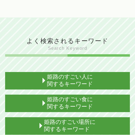
よく検索されるキーワード
Search Keyword
姫路のすごい人に
関するキーワード
姫路出身 アイドル
姫路のすごい食に
姫路出身 女
関するキーワード
姫路出身 格闘家
ドラフト 姫路出身
兵庫 姫路 食
姫路のすごい場所に
姫路 すごい人えらい人
姫路 御座候 とは
関するキーワード