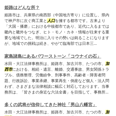
姫路はどんな所？
姫路市は、兵庫県の南西部（中国地方寄り）に位置し、県内
で神戸市に次ぐ商工業と
人口
を擁する都市です。古来より
「大国・播磨」における中核都市であり、近代に入るまでは
畿内と畿外をつなぎ、ヒト・モノ・カネ・情報が往来する重
要な地域でした。明治に入りその勢いは鈍ることになります
が、地域での挑戦は続き、やがて臨海部では日本三...
家島諸島にあるパワーストーン「コウナイの石」
水田・大江法律事務所は、姫路市、加古川市、たつの市、
加
西市
における、相続・遺言、離婚、交通事故、男女関係トラ
ブル、債務整理、労働紛争、刑事事件、高齢者・障害者問
題、行政訴訟、事業承継、事業再生・倒産など個人・法人問
わず、さまざまな法律相談に幅広く対応しております。当事
務所は、「皆さまの身近な六法全書」を目指して、事務所...
多くの武将が信仰してきた神社「男山八幡宮」
水田・大江法律事務所は、姫路市、加古川市、たつの市、
加