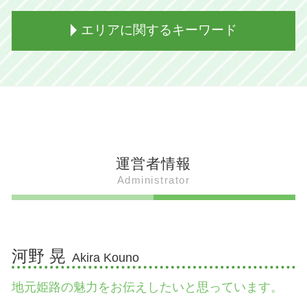
おちょやん 姫路出身
姫路 グルメ 名物
姫路出身 デザイナー
姫路 食べ物 有名
姫路城 美しさ
エリアに関するキーワード
姫路出身 芸能人 男性
夢王 卵 姫路
書写山圓教寺 ラストサムライ
姫路 有名人
姫路 ぐじゃ焼き
姫路 好古園
姫路出身 演歌歌手
姫路 ござそうろうとは 簡単に
姫路 射楯兵主神社 御朱印
姫路市 魅力
姫路出身 グループ
アーモンドトースト 姫路
姫路 広峯神社 パワースポット
姫路市 うどん
高田賢三 ファッション
姫路 ひねポン
破磐神社 御朱印
たつの市 人口
姫路出身 グラビア
姫路 えきそば とは
破磐神社 青い光
加古川市 遊ぶところ
姫路出身 歌手
姫路 ござそうろうとは 意味
姫路 射楯兵主神社 どんど
加西市 温泉
姫路出身 力士
坊勢鯖 時期
姫路城 おすすめポイント
たつの市 名物 食べ物
運営者情報
姫路出身 youtuber
姫路 駅そば 由来
吉備真備 広峯神社
姫路市 お土産
Administrator
姫路出身 モデル
姫路 御座候
姫路 広峯神社 ライトアップ
加古川市 遊び場
姫路 歴史上の人物
姫路 蒲鉾
姫路 トリックアート
たつの市 遊び場
姫路出身 女優
姫路 どろ焼とは 食べ方
姫路 博物館
加古川市 観光 おすすめ
姫路出身 バンドボーカル
姫路おでん いつから
姫路 すごい場所 歴史
たつの市 観光
河野 晃
Akira Kouno
姫路おでん ランチ
御座候 姫路 工場見学
加西市 観光
姫路 えきそば マツコ
姫路 公園
姫路市 明石焼き
地元姫路の魅力をお伝えしたいと思っています。
姫路 御座候 見学
姫路城 パワースポット
加西市 道の駅