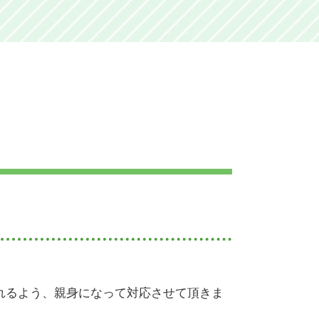
広峯神社 陰陽師
姫路城 石垣
姫路 広峯神社 スピリチュアル
姫路 広峯神社 パワースポット
姫路城
姫路城 美しい
男山八幡宮 姫路
姫路 コウナイの石 場所
姫路 好古園
姫路 コウナイの石
書写山圓教寺 ラストサムライ
姫路城 パワースポット
姫路 広峯神社 ライトアップ
男山八幡宮 姫路城
破磐神社 御朱印
広峯神社 御朱印
破磐神社 パワースポット
れるよう、親身になって対応させて頂きま