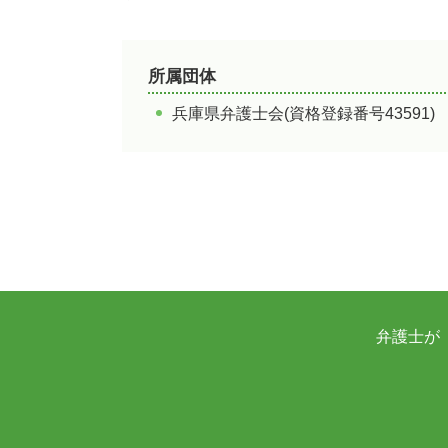
加古川市 観光
姫路市 穴子
所属団体
兵庫県弁護士会(資格登録番号43591)
弁護士が