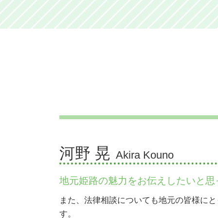
姫路出身 youtuber
加西市 観光 おすすめ
姫路出身 画家
加西市 観光
姫路出身 お笑い芸人
加西市 b級 グルメ
姫路出身 女
たつの市 アスレチック
姫路出身 芸能人 女性
たつの市 ご当地グルメ
姫路 代表
加古川市 観光 おすすめ
姫路出身 歌手
加西市 道の駅
姫路出身 アナウンサー
姫路市 おでん
姫路 歴史人物
加古川市 公園
姫路 歴史上の人物
加西市 遊ぶところ
姫路出身 ボーカル
たつの市 紅葉
姫路出身 企業
姫路市 魅力
姫路出身 力士
加古川市 ウォーキングコース
河野 晃
Akira Kouno
姫路出身 バンド
たつの市 道の駅
姫路出身 社長
姫路市 温泉
地元姫路の魅力をお伝えしたいと思
姫路出身の芸能人
たつの市 人口
姫路出身 ロシア人
加古川市 遊び場
また、法律相談についても地元の皆様にと
加西市 名物 食べ物
す。