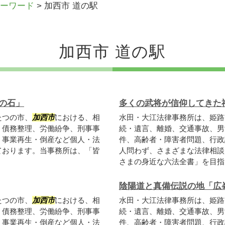
ーワード
>
加西市 道の駅
加西市 道の駅
の石」
多くの武将が信仰してきた
たつの市、
加西市
における、相
水田・大江法律事務所は、姫路
、債務整理、労働紛争、刑事事
続・遺言、離婚、交通事故、男
、事業再生・倒産など個人・法
件、高齢者・障害者問題、行政
ております。当事務所は、「皆
人問わず、さまざまな法律相談
さまの身近な六法全書」を目指し
陰陽道と真備伝説の地「広
たつの市、
加西市
における、相
水田・大江法律事務所は、姫路
、債務整理、労働紛争、刑事事
続・遺言、離婚、交通事故、男
、事業再生・倒産など個人・法
件、高齢者・障害者問題、行政