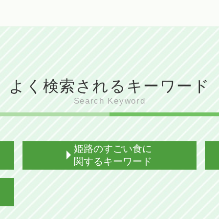
よく検索されるキーワード
Search Keyword
姫路のすごい食に
関するキーワード
姫路 ぐじゃ焼き 地図
姫路 御座候 とは
姫路 御座候とは 意味