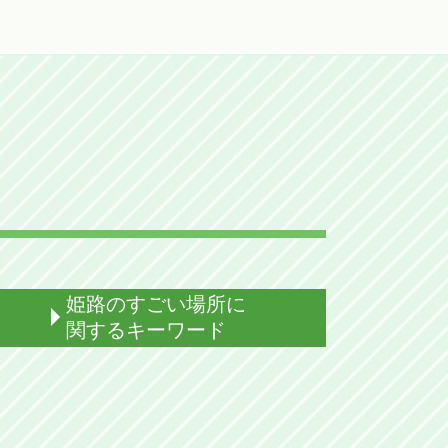
姫路のすごい場所に
関するキーワード
姫路 すごい場所 観光
姫路 パワースポット
姫路 射楯兵主神社 どんど