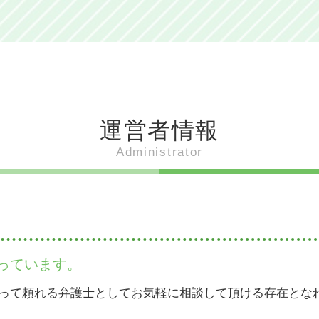
兵庫 姫路 食
姫路 食べ物 おすすめ
姫路 御座候 観光
姫路 明石焼き風たこ焼きとは 何
姫路 どろ焼とは 食べ方
姫路 どろ焼 ルール
アーモンドトースト 姫路
運営者情報
姫路 グルメ 名物 どろ焼き
明石焼き風たこ焼き 姫路
Administrator
姫路 ぐじゃ焼き ルール
姫路 グルメ 名物
姫路おでん 違い
姫路 御座候 見学
どろ焼き 姫路
姫路 ぐじゃ焼き 見学
っています。
姫路 食 有名
姫路 ござそうろうとは 意味
って頼れる弁護士としてお気軽に相談して頂ける存在とな