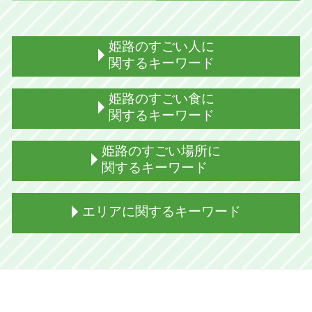
姫路のすごい人に
関するキーワード
姫路出身 柔道
姫路のすごい食に
姫路出身 ジャニーズ
関するキーワード
姫路出身 有名人
姫路出身 youtuber
姫路 どろ焼とは 意味
姫路のすごい場所に
姫路出身 役者
姫路 どろ焼とは 味
関するキーワード
姫路出身 歌手
姫路 穴子料理
姫路 有名人
姫路 御座候
姫路 美術館
エリアに関するキーワード
姫路出身 芸能人 女性
兵庫 姫路 食
姫路城
姫路出身 サッカー選手
姫路 御座候 意味
姫路城 内堀
姫路出身 騎手
姫路 ござそうろうとは 意味
破磐神社 鬼滅の刃
姫路市 遊び場
姫路出身 ロシア人
姫路名物 明石焼き風たこ焼き
姫路 広峯神社 ライトアップ
加古川市 魅力
姫路出身 ラッパー
姫路 御座候 観光
姫路 パワースポット
加西市 温泉
姫路 代表
姫路 ぐじゃ焼き
姫路城 おすすめポイント
姫路市 お城まつり