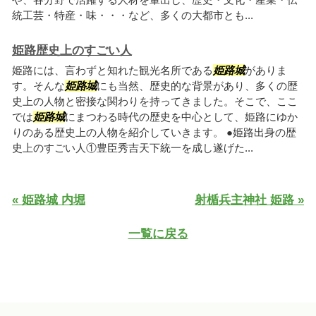
統工芸・特産・味・・・など、多くの大都市とも...
姫路歴史上のすごい人
姫路には、言わずと知れた観光名所である
姫路城
がありま
す。そんな
姫路城
にも当然、歴史的な背景があり、多くの歴
史上の人物と密接な関わりを持ってきました。そこで、ここ
では
姫路城
にまつわる時代の歴史を中心として、姫路にゆか
りのある歴史上の人物を紹介していきます。 ●姫路出身の歴
史上のすごい人①豊臣秀吉天下統一を成し遂げた...
« 姫路城 内堀
射楯兵主神社 姫路 »
一覧に戻る