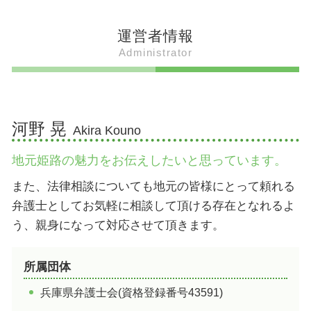
黒田官兵衛 姫路
坊勢鯖 時期
破磐神社 岩
たつの市 魅力
姫路出身 バンド
姫路 食べ物 有名
広峯神社 標高
加西市 魅力
運営者情報
姫路 すごい人えらい人
姫路 食べ物 おすすめ
姫路 すごい場所 景色
たつの市 アスレチック
Administrator
オリンピック 姫路出身
姫路 御座候 とは
姫路 広峯神社 パワースポット
たつの市 遊び場
姫路出身 モデル
姫路 えきそば マツコ
姫路城 美しさ
加古川市 観光 おすすめ
姫路出身の芸能人
姫路 ぐじゃ焼き 歴史
破磐神社 パワースポット
加古川市 名物 食べ物
姫路 歴史上の人物
姫路 明石焼き風たこ焼きとは 何
お菊井戸 姫路城
加西市 道の駅
河野 晃
Akira Kouno
姫路 えきそば 駅
広峯神社 御朱印
たつの市 道の駅
伝助穴子と穴子の違い
姫路 博物館
加古川市 遊び場
地元姫路の魅力をお伝えしたいと思っています。
明石焼き風たこ焼き とは
姫路 すごい場所 歴史
たつの市 人口
姫路 すごい場所 日本一
加古川市 温泉
また、法律相談についても地元の皆様にとって頼れる
姫路 射楯兵主神社 どんど
加西市 遊び場
弁護士としてお気軽に相談して頂ける存在となれるよ
射楯兵主神社 ご利益
姫路市 温泉
う、親身になって対応させて頂きます。
加古川市 遊ぶところ
たつの市 バナナジュース
所属団体
たつの市 名物 食べ物
兵庫県弁護士会(資格登録番号43591)