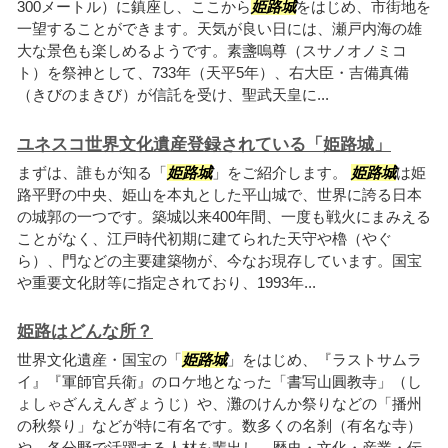
300メートル）に鎮座し、ここから
姫路城
をはじめ、市街地を
一望することができます。天気が良い日には、瀬戸内海の雄
大な景色も楽しめるようです。素盞嗚尊（スサノオノミコ
ト）を祭神として、733年（天平5年）、右大臣・吉備真備
（きびのまきび）が信託を受け、聖武天皇に...
ユネスコ世界文化遺産登録されている「姫路城」
まずは、誰もが知る「
姫路城
」をご紹介します。
姫路城
は姫
路平野の中央、姫山を本丸とした平山城で、世界に誇る日本
の城郭の一つです。築城以来400年間、一度も戦火にまみえる
ことがなく、江戸時代初期に建てられた天守や櫓（やぐ
ら）、門などの主要建築物が、今なお現存しています。国宝
や重要文化財等に指定されており、1993年...
姫路はどんな所？
世界文化遺産・国宝の「
姫路城
」をはじめ、『ラストサムラ
イ』『軍師官兵衛』のロケ地となった「書写山圓教寺」（し
ょしゃざんえんぎょうじ）や、灘のけんか祭りなどの「播州
の秋祭り」などが特に有名です。数多くの名刹（有名な寺）
や、各分野で活躍する人材を輩出し、歴史・文化・産業・伝