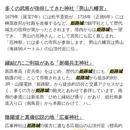
多くの武将が信仰してきた神社「男山八幡宮」
1679年（延宝7年）には松平直矩が、1716年（正徳6年）には
榊原政邦が社殿を改修するなど、
姫路城
の鎮守社として歴代
城主の信仰が篤かったとされます。境内からは
姫路城
を一望
でき、「男山の厄神さん」として庶民にも広く親しまれ、
「厄神祭」には多くの市民が参加します。 男山八幡宮は男山
（海抜56メートル）の山頂付近に位...
縁結びにご利益がある「射楯兵主神社」
黒田孝高（官兵衛）をはじめ、歴代の
姫路城
主にも「
姫路城
鎮護の社」として崇敬されました。
姫路城
から徒歩約8分、
JR・山陽電鉄「姫路駅」から徒歩約15分と交通アクセスがよ
く、多くの方が
姫路城
の観光とあわせて参拝しています。南
側の参道には新名所「ひめじ縁結び通り」があり、総社南参
道入り口（南鳥居）から本殿にかけて、ハ...
陰陽道と真備伝説の地「広峯神社」
広峯神社は
姫路城
の後方に連なる広嶺山の山頂付近（標高約