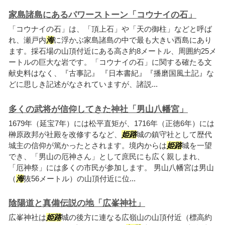
家島諸島にあるパワーストーン「コウナイの石」
「コウナイの石」は、「頂上石」や「天の御柱」などと呼ば
れ、瀬戸内
海
に浮かぶ家島諸島の中で最も大きい西島にあり
ます。採石場の山頂付近にある高さ約8メートル、周囲約25メ
ートルの巨大な岩です。「コウナイの石」に関する確たる文
献史料はなく、『古事記』 『日本書紀』『播磨国風土記』な
どに思しき記述がなされていますが、諸説...
多くの武将が信仰してきた神社「男山八幡宮」
1679年（延宝7年）には松平直矩が、1716年（正徳6年）には
榊原政邦が社殿を改修するなど、
姫路
城の鎮守社として歴代
城主の信仰が篤かったとされます。境内からは
姫路
城を一望
でき、「男山の厄神さん」として庶民にも広く親しまれ、
「厄神祭」には多くの市民が参加します。 男山八幡宮は男山
（
海
抜56メートル）の山頂付近に位...
陰陽道と真備伝説の地「広峯神社」
広峯神社は
姫路
城の後方に連なる広嶺山の山頂付近（標高約