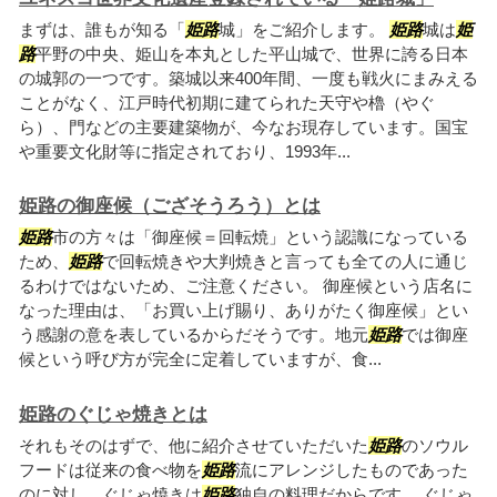
まずは、誰もが知る「
姫路
城」をご紹介します。
姫路
城は
姫
路
平野の中央、姫山を本丸とした平山城で、世界に誇る日本
の城郭の一つです。築城以来400年間、一度も戦火にまみえる
ことがなく、江戸時代初期に建てられた天守や櫓（やぐ
ら）、門などの主要建築物が、今なお現存しています。国宝
や重要文化財等に指定されており、1993年...
姫路の御座候（ござそうろう）とは
姫路
市の方々は「御座候＝回転焼」という認識になっている
ため、
姫路
で回転焼きや大判焼きと言っても全ての人に通じ
るわけではないため、ご注意ください。 御座候という店名に
なった理由は、「お買い上げ賜り、ありがたく御座候」とい
う感謝の意を表しているからだそうです。地元
姫路
では御座
候という呼び方が完全に定着していますが、食...
姫路のぐじゃ焼きとは
それもそのはずで、他に紹介させていただいた
姫路
のソウル
フードは従来の食べ物を
姫路
流にアレンジしたものであった
のに対し、ぐじゃ焼きは
姫路
独自の料理だからです。 ぐじゃ