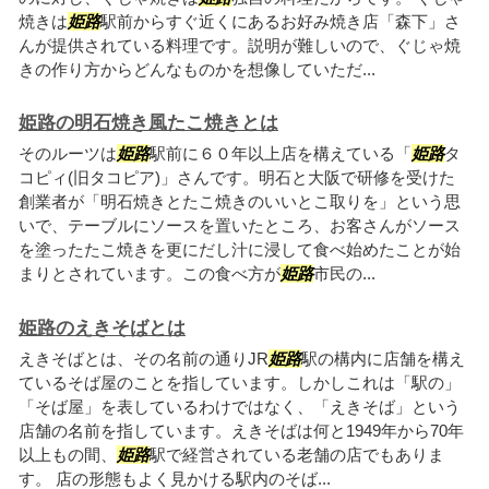
焼きは
姫路
駅前からすぐ近くにあるお好み焼き店「森下」さ
んが提供されている料理です。説明が難しいので、ぐじゃ焼
きの作り方からどんなものかを想像していただ...
姫路の明石焼き風たこ焼きとは
そのルーツは
姫路
駅前に６０年以上店を構えている「
姫路
タ
コピィ(旧タコピア)」さんです。明石と大阪で研修を受けた
創業者が「明石焼きとたこ焼きのいいとこ取りを」という思
いで、テーブルにソースを置いたところ、お客さんがソース
を塗ったたこ焼きを更にだし汁に浸して食べ始めたことが始
まりとされています。この食べ方が
姫路
市民の...
姫路のえきそばとは
えきそばとは、その名前の通りJR
姫路
駅の構内に店舗を構え
ているそば屋のことを指しています。しかしこれは「駅の」
「そば屋」を表しているわけではなく、「えきそば」という
店舗の名前を指しています。えきそばは何と1949年から70年
以上もの間、
姫路
駅で経営されている老舗の店でもありま
す。 店の形態もよく見かける駅内のそば...