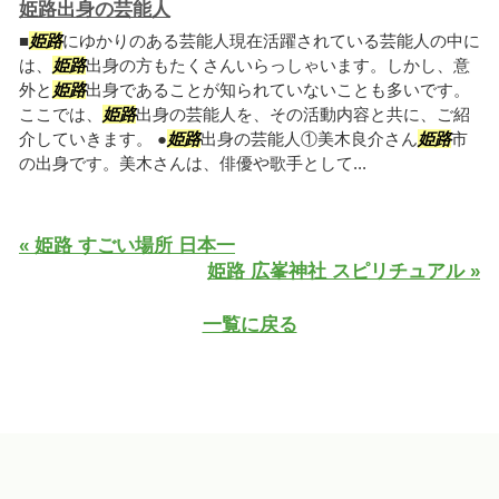
姫路出身の芸能人
■
姫路
にゆかりのある芸能人現在活躍されている芸能人の中に
は、
姫路
出身の方もたくさんいらっしゃいます。しかし、意
外と
姫路
出身であることが知られていないことも多いです。
ここでは、
姫路
出身の芸能人を、その活動内容と共に、ご紹
介していきます。 ●
姫路
出身の芸能人①美木良介さん
姫路
市
の出身です。美木さんは、俳優や歌手として...
« 姫路 すごい場所 日本一
姫路 広峯神社 スピリチュアル »
一覧に戻る