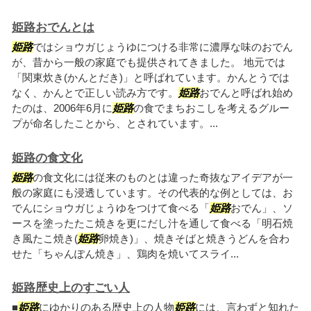
姫路おでんとは
姫路
ではショウガじょうゆにつける非常に濃厚な味のおでん
が、昔から一般の家庭でも提供されてきました。 地元では
「関東炊き(かんとだき)」と呼ばれています。かんとうでは
なく、かんとで正しい読み方です。
姫路
おでんと呼ばれ始め
たのは、2006年6月に
姫路
の食でまちおこしを考えるグルー
プが命名したことから、とされています。...
姫路の食文化
姫路
の食文化には従来のものとは違った奇抜なアイデアが一
般の家庭にも浸透しています。その代表的な例としては、お
でんにショウガじょうゆをつけて食べる「
姫路
おでん」、ソ
ースを塗ったたこ焼きを更にだし汁を通して食べる「明石焼
き風たこ焼き(
姫路
卵焼き)」、焼きそばと焼きうどんを合わ
せた「ちゃんぽん焼き」、鶏肉を焼いてスライ...
姫路歴史上のすごい人
■
姫路
にゆかりのある歴史上の人物
姫路
には、言わずと知れた