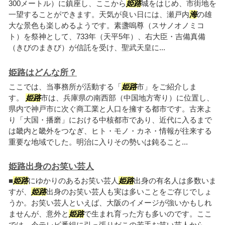
300メートル）に鎮座し、ここから
姫路
城をはじめ、市街地を
一望することができます。天気が良い日には、瀬戸内
海
の雄
大な景色も楽しめるようです。素盞嗚尊（スサノオノミコ
ト）を祭神として、733年（天平5年）、右大臣・吉備真備
（きびのまきび）が信託を受け、聖武天皇に...
姫路はどんな所？
ここでは、当事務所が活動する「
姫路
市」をご紹介しま
す。
姫路
市は、兵庫県の南西部（中国地方寄り）に位置し、
県内で神戸市に次ぐ商工業と人口を擁する都市です。古来よ
り「大国・播磨」における中核都市であり、近代に入るまで
は畿内と畿外をつなぎ、ヒト・モノ・カネ・情報が往来する
重要な地域でした。明治に入りその勢いは鈍ること...
姫路出身のお笑い芸人
■
姫路
にゆかりのあるお笑い芸人
姫路
出身の有名人は多数いま
すが、
姫路
出身のお笑い芸人も実は多いことをご存じでしょ
うか。お笑い芸人といえば、大阪のイメージが強いかもしれ
ませんが、意外と
姫路
で生まれ育った方も多いのです。ここ
では、今テレビ番組に引っ張りだこの若手お笑い芸人から、