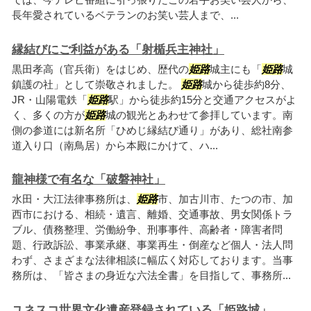
長年愛されているベテランのお笑い芸人まで、...
縁結びにご利益がある「射楯兵主神社」
黒田孝高（官兵衛）をはじめ、歴代の
姫路
城主にも「
姫路
城
鎮護の社」として崇敬されました。
姫路
城から徒歩約8分、
JR・山陽電鉄「
姫路
駅」から徒歩約15分と交通アクセスがよ
く、多くの方が
姫路
城の観光とあわせて参拝しています。南
側の参道には新名所「ひめじ縁結び通り」があり、総社南参
道入り口（南鳥居）から本殿にかけて、ハ...
龍神様で有名な「破磐神社」
水田・大江法律事務所は、
姫路
市、加古川市、たつの市、加
西市における、相続・遺言、離婚、交通事故、男女関係トラ
ブル、債務整理、労働紛争、刑事事件、高齢者・障害者問
題、行政訴訟、事業承継、事業再生・倒産など個人・法人問
わず、さまざまな法律相談に幅広く対応しております。当事
務所は、「皆さまの身近な六法全書」を目指して、事務所...
ユネスコ世界文化遺産登録されている「姫路城」