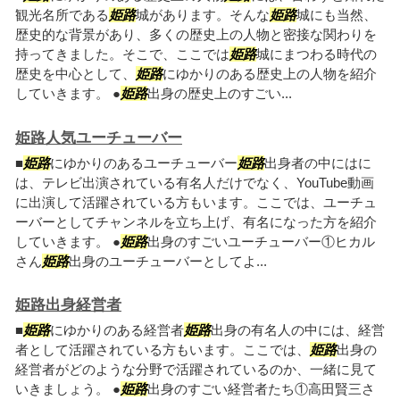
観光名所である
姫路
城があります。そんな
姫路
城にも当然、
歴史的な背景があり、多くの歴史上の人物と密接な関わりを
持ってきました。そこで、ここでは
姫路
城にまつわる時代の
歴史を中心として、
姫路
にゆかりのある歴史上の人物を紹介
していきます。 ●
姫路
出身の歴史上のすごい...
姫路人気ユーチューバー
■
姫路
にゆかりのあるユーチューバー
姫路
出身者の中にはに
は、テレビ出演されている有名人だけでなく、YouTube動画
に出演して活躍されている方もいます。ここでは、ユーチュ
ーバーとしてチャンネルを立ち上げ、有名になった方を紹介
していきます。 ●
姫路
出身のすごいユーチューバー①ヒカル
さん
姫路
出身のユーチューバーとしてよ...
姫路出身経営者
■
姫路
にゆかりのある経営者
姫路
出身の有名人の中には、経営
者として活躍されている方もいます。ここでは、
姫路
出身の
経営者がどのような分野で活躍されているのか、一緒に見て
いきましょう。 ●
姫路
出身のすごい経営者たち①高田賢三さ