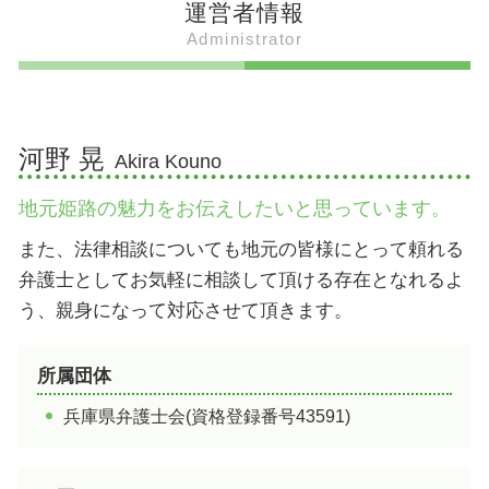
運営者情報
姫路出身 騎手
姫路 タンメン
広峯神社 御朱印
たつの市 遊び場
Administrator
姫路出身 モデル
坊勢鯖 時期
姫路 動物園
加西市 人口
ボクシング 姫路出身
姫路 駅そば 由来
姫路城 内堀
加西市 名物 食べ物
姫路 すごい人
明石焼き風たこ焼き 姫路
姫路 博物館
加西市 観光
ドラフト 姫路出身
夢王 卵 姫路
射楯兵主神社 ご利益
加西市 遊ぶところ
河野 晃
Akira Kouno
姫路 御座候
姫路 すごい場所 観光
姫路市 遊び場
姫路おでん ランチ
武将信仰 男山八幡宮 スピリチュアル
姫路市 温泉
地元姫路の魅力をお伝えしたいと思っています。
姫路 御座候 工場見学
破磐神社 青い光
たつの市 釣り
男山八幡宮 姫路城
たつの市 ご当地グルメ
また、法律相談についても地元の皆様にとって頼れる
姫路 すごい場所 有名
姫路市 人口
弁護士としてお気軽に相談して頂ける存在となれるよ
吉備真備 広峯神社
たつの市 道の駅
う、親身になって対応させて頂きます。
姫路市 お祭り
姫路市 観光
所属団体
たつの市 アスレチック
兵庫県弁護士会(資格登録番号43591)