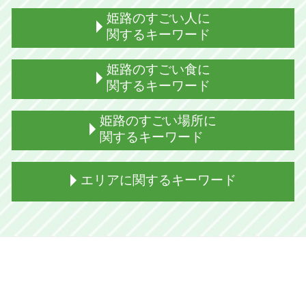
姫路のすごい人に
関するキーワード
姫路出身 歌手
姫路のすごい食に
姫路出身 ボーカル
関するキーワード
姫路出身 女優
姫路 すごい人えらい人
姫路 えきそば とは
姫路のすごい場所に
姫路 代表
姫路おでん
関するキーワード
姫路出身 役者
姫路 御座候とは 意味
姫路出身 芸能人 男性
姫路 えきそば 駅
姫路 広峯神社 パワースポット
エリアに関するキーワード
姫路出身 プロ野球選手
兵庫 姫路 食
姫路 すごい場所 日本一
放送作家 芸人
姫路 ぐじゃ焼き
破磐神社 池
おちょやん 姫路出身
姫路おでん いつから
姫路城 パワースポット
たつの市 赤とんぼ 流れる
黒田官兵衛 姫路
アーモンドトースト 姫路
姫路 美術館
姫路市 魅力
司馬遼太郎 作品
伝助穴子と穴子の違い
破磐神社 鬼滅の刃
加古川市 温泉
姫路出身 俳優
姫路おでん 歴史
姫路 トリックアート
加西市 b級 グルメ
姫路出身 グラビア
姫路 ぐじゃ焼き 由来
武将信仰 男山八幡宮 姫路
加古川市 イルミネーション
姫路出身 ジャニーズ
姫路 食文化
姫路 射楯兵主神社 どんど
加西市 魅力