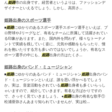
ん
姫路
市の出身です。経営者というよりは、ファッションデ
ザイナーといえるでしょう。しかし、高田さ...
姫路出身のスポーツ選手
■
姫路
にゆかりのあるスポーツ選手スポーツ選手といえば、プ
ロ野球やJリーグなど、有名なチームに所属して活躍されてい
る印象があります。また、国内外を問わず、様々なトーナメ
ントで実績を残していく姿に、元気や感動をもらったり、憧
れを抱いたりする方も多いのではないでしょうか。有名なス
ポーツ選手の中にも、
姫路
出身の方はたくさ...
姫路出身のバンド・ミュージシャン
■
姫路
にゆかりのあるバンド・ミュージシャン
姫路
出身のバン
ド・ミュージシャンといえば、誰を思い浮かべるでしょう
か。実は、音楽活動をされている
姫路
出身者も多くいらっし
ゃいますので、紹介していきます。有名な方ばかりですの
で、さっそく見ていきましょう。 ●
姫路
出身の有名な歌手①
松浦亜弥さんあまり知られていませんが、実は松...