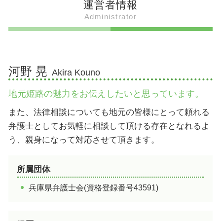
運営者情報
姫路出身 騎手
姫路おでん 違い
男山八幡宮 姫路
加西市 人口
Administrator
姫路 歴史上の人物
姫路 ぐじゃ焼き ルール
姫路 トリックアート
加西市 遊び場
姫路出身 グループ
伝助穴子と穴子の違い
破磐神社 御朱印
加古川市 名物 食べ物
姫路出身 ボーカル
姫路 御座候
書写山圓教寺 ラストサムライ
加西市 魅力
姫路出身 ラッパー
明石焼き風たこ焼き とは
姫路 すごい場所 有名
たつの市 赤とんぼ 流れる
河野 晃
Akira Kouno
姫路 どろ焼とは 素材
広峯神社 陰陽師
たつの市 釣り
伝助穴子 旬
破磐神社 岩
たつの市 名物 食べ物
地元姫路の魅力をお伝えしたいと思っています。
姫路 御座候とは 意味
破磐神社 龍神
加古川市 人口
パワーストーン コウナイの石 とは
姫路市 魅力
また、法律相談についても地元の皆様にとって頼れる
射楯兵主神社 ご利益
姫路市 温泉
弁護士としてお気軽に相談して頂ける存在となれるよ
姫路 すごい場所 歴史
加古川市 遊ぶところ
う、親身になって対応させて頂きます。
加西市 温泉
姫路市 おでん
所属団体
たつの市 ご当地グルメ
兵庫県弁護士会(資格登録番号43591)