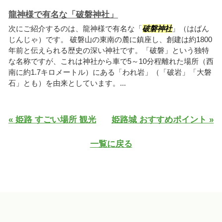
龍神様で有名な「破磐神社」
次にご紹介するのは、龍神様で有名な「
破磐神社
」（はばん
じんじゃ）です。 破磐山の東南の麓に鎮座し、創建は約1800
年前と伝えられる歴史の深い神社です。「破磐」という独特
な名称ですが、これは神社から車で5～10分程離れた場所（西
南に約1.7キロメートル）にある「われ岩」（「破岩」「大磐
石」とも）を由来としています。...
« 姫路 すごい場所 観光
姫路城 おすすめポイント »
一覧に戻る