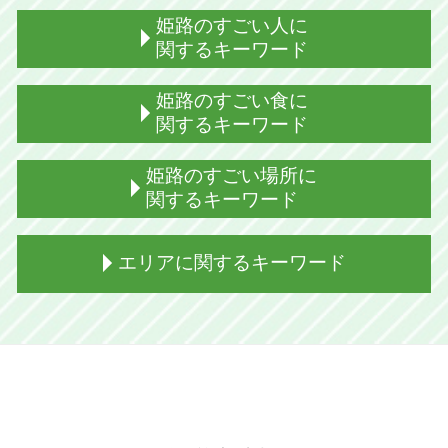
姫路のすごい人に
関するキーワード
姫路出身 格闘家
姫路のすごい食に
姫路出身 プロ野球選手
関するキーワード
姫路出身 演歌歌手
姫路出身 女
姫路 タンメン
姫路のすごい場所に
姫路出身 バンド
姫路おでん
関するキーワード
姫路出身 アーティスト
姫路 どろ焼とは 味
姫路 代表
夢王 卵 姫路
お菊井戸 姫路城
エリアに関するキーワード
姫路出身 芸能人 男性
姫路 食 有名
姫路 射楯兵主神社 御朱印
姫路出身 歌手
姫路 えきそば 駅
姫路城 いつ建てられた
黒田官兵衛 姫路
姫路 グルメ 名物 どろ焼き
姫路城 おすすめポイント
加古川市 観光
姫路出身の芸能人
姫路 御座候 見学
姫路城 石垣
たつの市 アスレチック
姫路出身 社長
姫路 どろ焼とは 食べ方
姫路城 美しさ
加西市 b級 グルメ
高田賢三 ファッション
明石焼き風たこ焼き 姫路
姫路 すごい場所 観光
たつの市 温泉
姫路出身 グラビア
明石焼き風たこ焼き
破磐神社 オーブ
加西市 観光
おちょやん 姫路出身
姫路おでん 特徴
広峯神社 御朱印
加古川市 公園